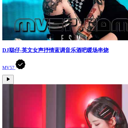
DJ聪仔-英文女声抒情蓝调音乐酒吧暖场串烧
MV57