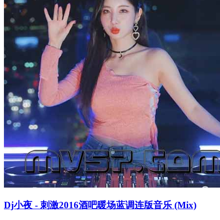
Dj小夜 - 刺激2016酒吧暖场蓝调连版音乐 (Mix)