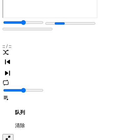
:
:
/
:
:
队列
清除