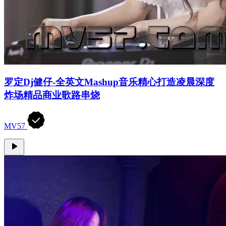
罗定Dj健仔-全英文Mashup音乐精心打造凌晨深度
炸场精品商业歌路串烧
MV57