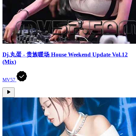
Dj.丸蛋 - 贵族暖场 House Weekend Update Vol.12
(Mix)
MV57