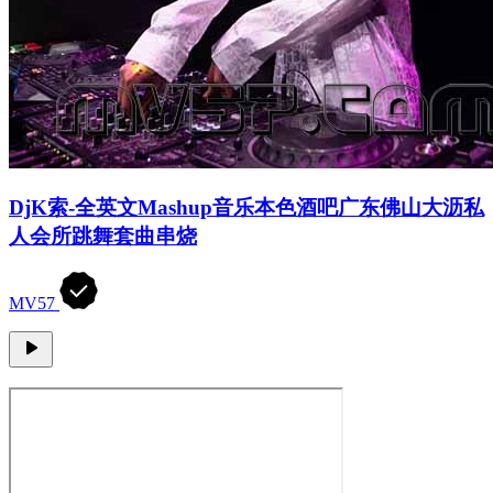
DjK索-全英文Mashup音乐本色酒吧广东佛山大沥私
人会所跳舞套曲串烧
MV57